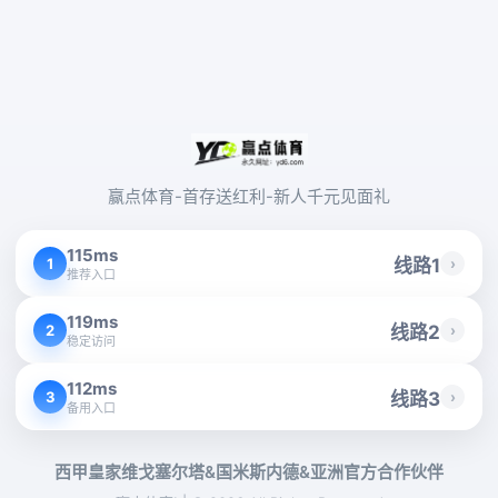
赢点体育-首存送红利-新人千元见面礼
115ms
线路1
›
1
推荐入口
119ms
线路2
›
2
稳定访问
112ms
线路3
›
3
备用入口
西甲皇家维戈塞尔塔&国米斯内德&亚洲官方合作伙伴